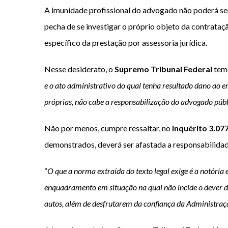
A imunidade profissional do advogado não poderá ser r
pecha de se investigar o próprio objeto da contrataçã
específico da prestação por assessoria jurídica.
Nesse desiderato, o
Supremo Tribunal Federal
tem 
e o ato administrativo do qual tenha resultado dano ao er
próprias, não cabe a responsabilização do advogado púb
Não por menos, cumpre ressaltar, no
Inquérito 3.07
demonstrados, deverá ser afastada a responsabilidade
“
O que a norma extraída do texto legal exige é a notória 
enquadramento em situação na qual não incide o dever de l
autos, além de desfrutarem da confiança da Administração