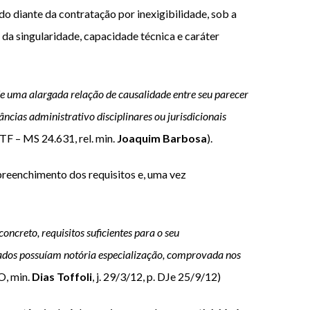
do diante da contratação por inexigibilidade, sob a
o da singularidade, capacidade técnica e caráter
de uma alargada relação de causalidade entre seu parecer
ncias administrativo disciplinares ou jurisdicionais
STF – MS 24.631, rel. min.
Joaquim Barbosa
).
o preenchimento dos requisitos e, uma vez
oncreto, requisitos suficientes para o seu
tratados possuíam notória especialização, comprovada nos
O, min.
Dias Toffoli
, j. 29/3/12, p. DJe 25/9/12)