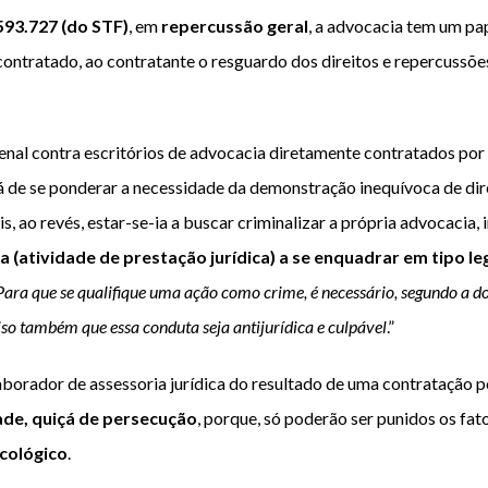
593.727
(do STF)
, em
repercussão geral
, a advocacia tem um pa
ontratado, ao contratante o resguardo dos direitos e repercussõe
nal contra escritórios de advocacia diretamente contratados por i
há de se ponderar a necessidade da demonstração inequívoca de dir
, ao revés, estar-se-ia a buscar criminalizar a própria advocacia
a (atividade de prestação jurídica) a se enquadrar em tipo le
Para que se qualifique uma ação como crime, é necessário, segundo a do
so também que essa conduta seja antijurídica e culpável
.”
orador de assessoria jurídica do resultado de uma contratação por
ade, quiçá de persecução
, porque, só poderão ser punidos os fa
icológico
.