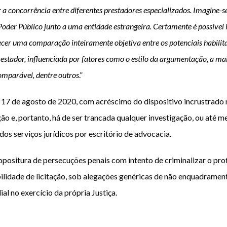
r a concorrência entre diferentes prestadores especializados. Imagine-se
der Público junto a uma entidade estrangeira. Certamente é possível i
lecer uma comparação inteiramente objetiva entre os potenciais habili
restador, influenciada por fatores como o estilo da argumentação, a m
omparável, dentre outros
.”
 17 de agosto de 2020, com acréscimo do dispositivo incrustrado
ação e, portanto, há de ser trancada qualquer investigação, ou até
os serviços jurídicos por escritório de advocacia.
propositura de persecuções penais com intento de criminalizar o pr
igibilidade de licitação, sob alegações genéricas de não enquadram
l no exercício da própria Justiça.