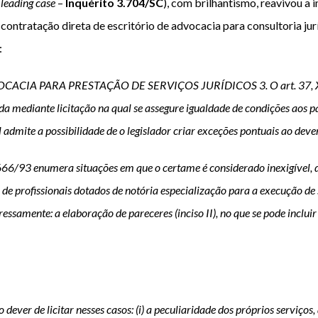
o
leading case
–
Inquérito 3.704/SC
), com brilhantismo, reavivou a
contratação direta de escritório de advocacia para consultoria jurí
:
A PARA PRESTAÇÃO DE SERVIÇOS JURÍDICOS 3. O art. 37, XXI, da
da mediante licitação na qual se assegure igualdade de condições aos pa
admite a possibilidade de o legislador criar exceções pontuais ao dever 
.666/93 enumera situações em que o certame é considerado inexigível, 
ção de profissionais dotados de notória especialização para a execução de 
mente: a elaboração de pareceres (inciso II), no que se pode incluir os 
dever de licitar nesses casos: (i) a peculiaridade dos próprios serviç