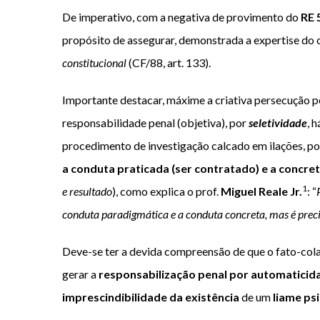
De imperativo, com a negativa de provimento do
RE 
propósito de assegurar, demonstrada a expertise do c
constitucional
(
CF/88
, art. 133).
Importante destacar, máxime a criativa persecução pe
responsabilidade penal (objetiva), por
seletividade
, 
procedimento de investigação calcado em ilações, pois
a conduta praticada (ser contratado) e a concret
1
e resultado
), como explica o prof.
Miguel Reale Jr.
: “
conduta paradigmática e a conduta concreta, mas é preci
Deve-se ter a devida compreensão de que o fato-colab
gerar a
responsabilização penal por automaticid
imprescindibilidade da existência
de um
liame ps