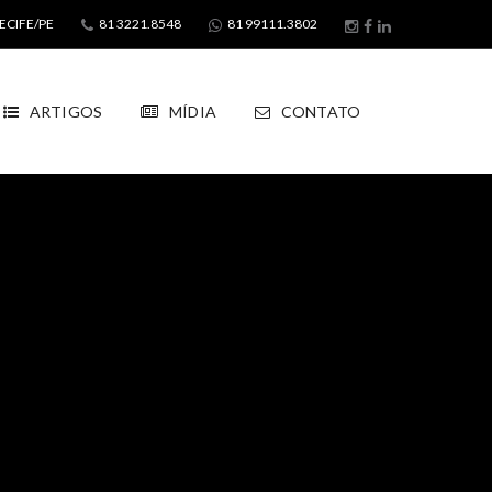
ECIFE/PE
81 3221.8548
81 99111.3802
ARTIGOS
MÍDIA
CONTATO