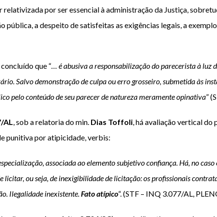
elativizada por ser essencial à administração da Justiça, sobretu
o pública, a despeito de satisfeitas as exigências legais, a exempl
concluído que “
… é abusiva a responsabilização do parecerista à luz 
ário. Salvo demonstração de culpa ou erro grosseiro, submetida às instâ
lico pelo conteúdo de seu parecer de natureza meramente opinativa
” (
7/AL
, sob a relatoria do min.
Dias Toffoli
, há avaliação vertical d
 punitiva por atipicidade, verbis:
especialização, associada ao elemento subjetivo confiança. Há, no caso c
icitar, ou seja, de inexigibilidade de licitação: os profissionais con
. Ilegalidade inexistente.
Fato atípico
“. (STF – INQ 3.077/AL, PLEN